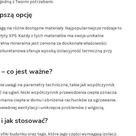
zgodną z Twoimi potrzebami.
epszą opcję
agę na różne dostępne materiały. Najpopularniejsze rodzaje to
płyty XPS. Każdy z tych materiałów ma swoje unikalne
 Wełna mineralna jest ceniona za doskonałe właściwości
oliuretanowa oferuje wysoką izolacyjność termiczną przy
 – co jest ważne?
nie uwagi na parametry techniczne, takie jak współczynnik
 na ogień. Niski współczynnik przewodzenia ciepła oznacza
rzymania ciepła w domu i obniżenia rachunków za ogrzewanie.
edniej wentylacji i uniknięcia problemów z wilgocią.
 i jak stosować?
fiki budynku oraz tego, które jego części wymagają izolacji.