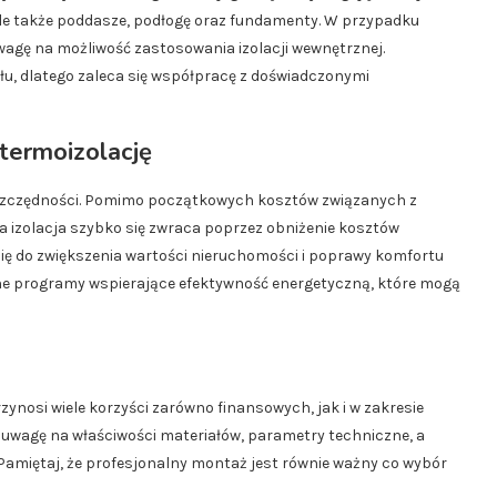
, ale także poddasze, podłogę oraz fundamenty. W przypadku
agę na możliwość zastosowania izolacji wewnętrznej.
u, dlatego zaleca się współpracę z doświadczonymi
termoizolację
zczędności. Pomimo początkowych kosztów związanych z
izolacja szybko się zwraca poprzez obniżenie kosztów
się do zwiększenia wartości nieruchomości i poprawy komfortu
ne programy wspierające efektywność energetyczną, które mogą
rzynosi wiele korzyści zarówno finansowych, jak i w zakresie
ć uwagę na właściwości materiałów, parametry techniczne, a
amiętaj, że profesjonalny montaż jest równie ważny co wybór