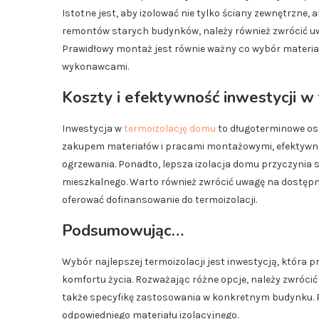
Istotne jest, aby izolować nie tylko ściany zewnętrzne
remontów starych budynków, należy również zwrócić uw
Prawidłowy montaż jest równie ważny co wybór materiał
wykonawcami.
Koszty i efektywność inwestycji w 
Inwestycja w
termoizolację domu
to długoterminowe os
zakupem materiałów i pracami montażowymi, efektywna 
ogrzewania. Ponadto, lepsza izolacja domu przyczynia 
mieszkalnego. Warto również zwrócić uwagę na dostęp
oferować dofinansowanie do termoizolacji.
Podsumowując…
Wybór najlepszej termoizolacji jest inwestycją, która p
komfortu życia. Rozważając różne opcje, należy zwróci
także specyfikę zastosowania w konkretnym budynku. P
odpowiedniego materiału izolacyjnego.