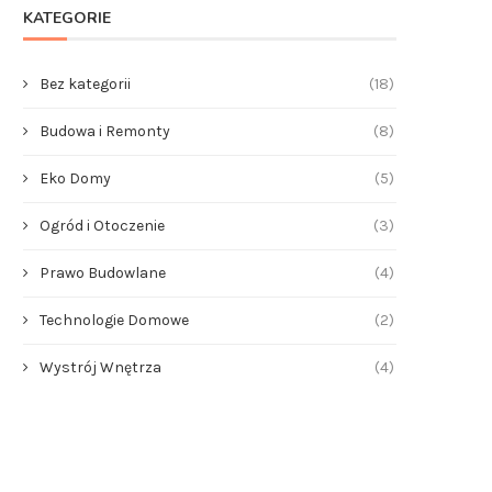
KATEGORIE
Bez kategorii
(18)
Budowa i Remonty
(8)
Eko Domy
(5)
Ogród i Otoczenie
(3)
Prawo Budowlane
(4)
anie mieszkania – kompleksowy
Małe domy parterowe do 10
przewodnik dla inwestorów i...
praktyczne rozwiązania...
Technologie Domowe
(2)
2026-03-25
2026-03-24
Wystrój Wnętrza
(4)