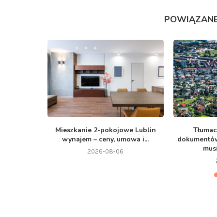
POWIĄZANE
abudowy –
Mieszkanie 2-pokojowe Lublin
Tłumac
 dla...
wynajem – ceny, umowa i...
dokumentó
musi
2026-08-06